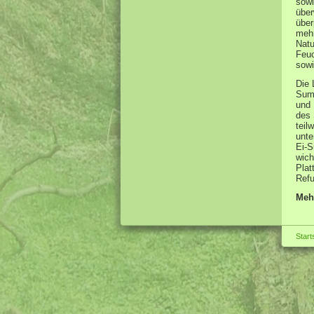
sowi
über
über
mehr
Natu
Feuc
sowi
Die 
Sump
und 
des 
teil
unte
Ei-S
wich
Plat
Refu
Meh
Start