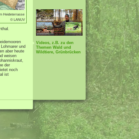
um Heideterrasse
© LANUV
thal.
Heidemooren
Videos, z.B. zu den
s Lohmarer und
Themen Wald und
en aber heute
Wildtiere, Grünbrücken
nd weisen
ohanniskraut,
ne der
ietet noch
l ist