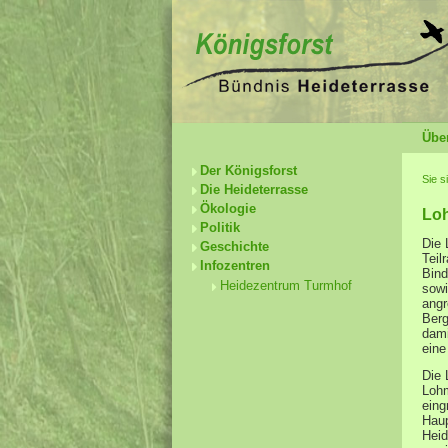
Übe
Der Königsforst
Sie s
Die Heideterrasse
Ökologie
Loh
Politik
Die 
Geschichte
Teil
Infozentren
Bind
Heidezentrum Turmhof
sowi
angr
Berg
dami
eine
Die 
Lohm
eing
Haup
Heid