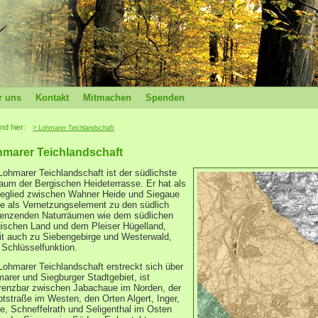
r uns
Kontakt
Mitmachen
Spenden
ind hier:
> Lohmarer Teichlandschaft
marer Teichlandschaft
Lohmarer Teichlandschaft ist der südlichste
raum der Bergischen Heideterrasse. Er hat als
eglied zwischen Wahner Heide und Siegaue
e als Vernetzungselement zu den südlich
enzenden Naturräumen wie dem südlichen
ischen Land und dem Pleiser Hügelland,
t auch zu Siebengebirge und Westerwald,
 Schlüsselfunktion.
Lohmarer Teichlandschaft erstreckt sich über
arer und Siegburger Stadtgebiet, ist
renzbar zwischen Jabachaue im Norden, der
tstraße im Westen, den Orten Algert, Inger,
e, Schneffelrath und Seligenthal im Osten