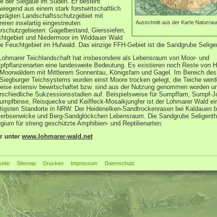
e der Siegaue im Süden. Er besteht
wiegend aus einem stark forstwirtschaftlich
prägten Landschaftsschutzgebiet mit
Ausschnitt aus der Karte Naturra
eren inselartig eingestreuten
rschutzgebieten: Gagelbestand, Gierssiefen,
htgebiet und Niedermoor im Widdauer Wald
e Feuchtgebiet im Hufwald. Das einzige FFH-Gebiet ist die Sandgrube Seligen
Lohmarer Teichlandschaft hat insbesondere als Lebensraum von Moor- und
fpflanzenarten eine landesweite Bedeutung. Es existieren noch Reste von 
Moorwäldern mit Mittlerem Sonnentau, Königsfarn und Gagel. Im Bereich de
Siegburger Teichsystems wurden einst Moore trocken gelegt, die Teiche werd
weise extensiv bewirtschaftet bzw. sind aus der Nutzung genommen worden u
rschiedliche Sukzessionsstadien auf. Beispielsweise für Sumpffarn, Sumpf-J
umpfbinse, Reisquecke und Keilfleck-Mosaikjungfer ist der Lohmarer Wald ei
tigsten Standorte in NRW. Der Heidenelken-Sandtrockenrasen bei Kaldauen b
terbsenwicke und Berg-Sandglöckchen Lebensraum. Die Sandgrube Seligentha
gium für streng geschützte Amphibien- und Reptilienarten.
r unter
www.lohmarer-wald.net
seite
Sitemap
Drucken
Impressum
Datenschutz