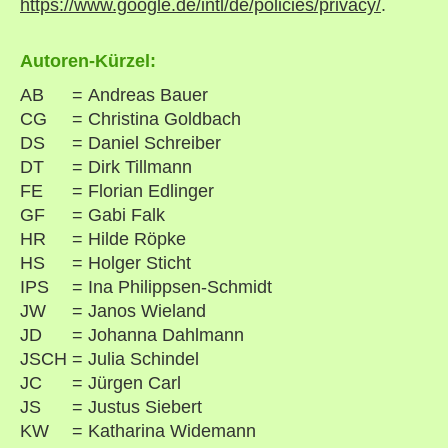
https://www.google.de/intl/de/policies/privacy/
.
Autoren-Kürzel:
AB
=
Andreas Bauer
CG
=
Christina Goldbach
DS
=
Daniel Schreiber
DT
=
Dirk Tillmann
FE
=
Florian Edlinger
GF
=
Gabi Falk
HR
=
Hilde Röpke
HS
=
Holger Sticht
IPS
=
Ina Philippsen-Schmidt
JW
=
Janos Wieland
JD
=
Johanna Dahlmann
JSCH
=
Julia Schindel
JC
=
Jürgen Carl
JS
=
Justus Siebert
KW
=
Katharina Widemann