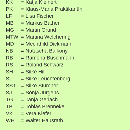
KK
=
Katja Kleinert
PK
=
Klaus-Maria PraktikantIn
LF
=
Lisa Fischer
MB
=
Markus Bathen
MG
=
Martin Grund
MTW
=
Martina Welchering
MD
=
Mechthild Dickmann
NB
=
Natascha Balkony
RB
=
Ramona Buschmann
RS
=
Roland Schwarz
SH
=
Silke Hill
SL
=
Silke Leuchtenberg
SST
=
Silke Stumper
SJ
=
Sonja Jürgens
TG
=
Tanja Gerlach
TB
=
Tobias Brenneke
VK
=
Vera Kiefer
WH
=
Walter Hausrath