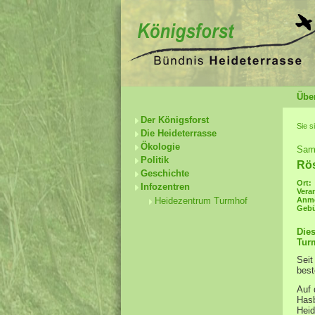
Übe
Der Königsforst
Sie s
Die Heideterrasse
Ökologie
Sams
Politik
Rös
Geschichte
Ort:
Infozentren
Veran
Heidezentrum Turmhof
Anm
Gebü
Die
Tur
Seit
best
Auf 
Hasb
Heid